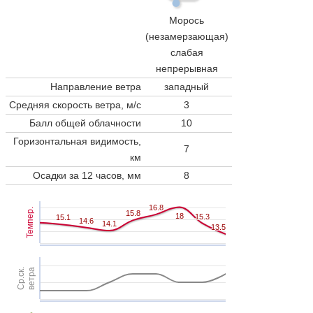
Морось
(незамерзающая)
слабая
непрерывная
Направление ветра
западный
Средняя скорость ветра, м/с
3
Балл общей облачности
10
Горизонтальная видимость,
7
км
Осадки за 12 часов, мм
8
16.8
16.8
Темпер.
15.8
15.8
18
18
15.3
15.3
15.1
15.1
14.6
14.6
14.1
14.1
13.5
13.5
Ср.ск.
ветра