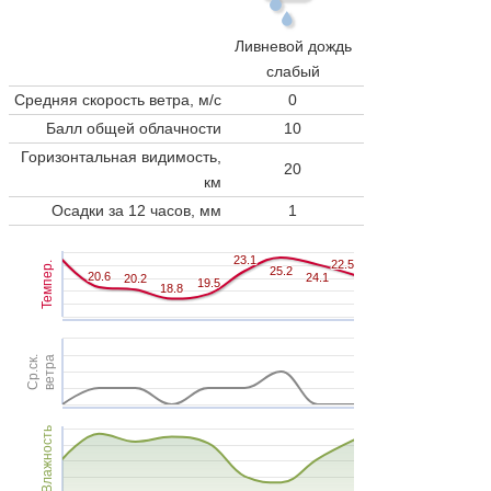
Ливневой дождь
слабый
Средняя скорость ветра, м/с
0
Балл общей облачности
10
Горизонтальная видимость,
20
км
Осадки за 12 часов, мм
1
23.1
23.1
22.5
22.5
Темпер.
25.2
25.2
20.6
20.6
24.1
24.1
20.2
20.2
19.5
19.5
18.8
18.8
Ср.ск.
ветра
Влажность