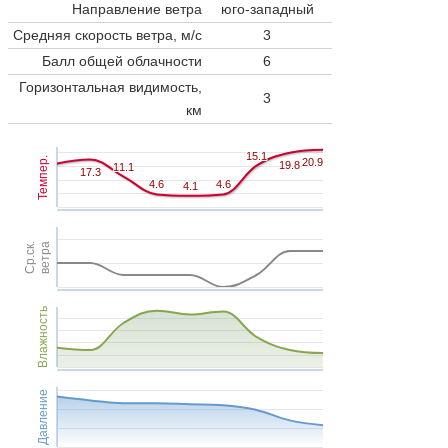
Направление ветра
юго-западный
Средняя скорость ветра, м/с
3
Балл общей облачности
6
Горизонтальная видимость,
3
км
15.1
15.1
Темпер.
20.9
20.9
19.8
19.8
11.1
11.1
17.3
17.3
4.6
4.6
4.6
4.6
4.1
4.1
Ср.ск.
ветра
Влажность
Давление