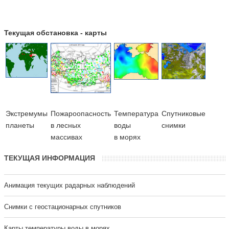
Текущая обстановка - карты
Экстремумы
Пожароопасность
Температура
Cпутниковые
планеты
в лесных
воды
снимки
массивах
в морях
ТЕКУЩАЯ ИНФОРМАЦИЯ
Анимация текущих радарных наблюдений
Cнимки с геостационарных спутников
Карты температуры воды в морях