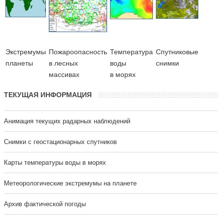
Экстремумы
Пожароопасность
Температура
Cпутниковые
планеты
в лесных
воды
снимки
массивах
в морях
ТЕКУЩАЯ ИНФОРМАЦИЯ
Анимация текущих радарных наблюдений
Cнимки с геостационарных спутников
Карты температуры воды в морях
Метеорологические экстремумы на планете
Архив фактической погоды