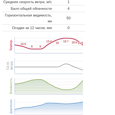
Средняя скорость ветра, м/с
1
Балл общей облачности
4
Горизонтальная видимость,
50
км
Осадки за 12 часов, мм
0
Темпер.
13.4
13.4
19.7
19.7
18.6
18.6
18
18
11.9
11.9
10.6
10.6
8
8
8
8
Ср.ск.
ветра
Влажность
Давление