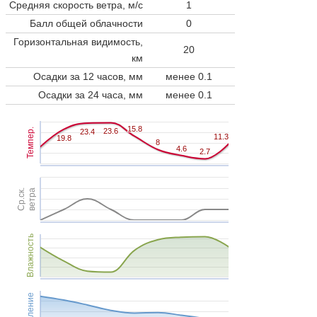
Средняя скорость ветра, м/с
1
Балл общей облачности
0
Горизонтальная видимость,
20
км
Осадки за 12 часов, мм
менее 0.1
Осадки за 24 часа, мм
менее 0.1
15.8
15.8
Темпер.
23.6
23.6
23.4
23.4
11.3
11.3
19.8
19.8
8
8
4.6
4.6
2.7
2.7
Ср.ск.
ветра
Влажность
Давление