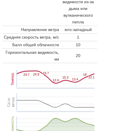
видимости из-за
дыма или
вулканического
пепла
Направление ветра
юго-западный
Средняя скорость ветра, м/с
1
Балл общей облачности
10
Горизонтальная видимость,
20
км
19.7
19.7
Темпер.
24.9
24.9
24.7
24.7
18
18
22.1
22.1
15.3
15.3
13.4
13.4
12.4
12.4
Ср.ск.
ветра
Влажность