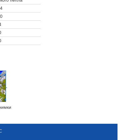
4
0
4
0
0
нимки
С