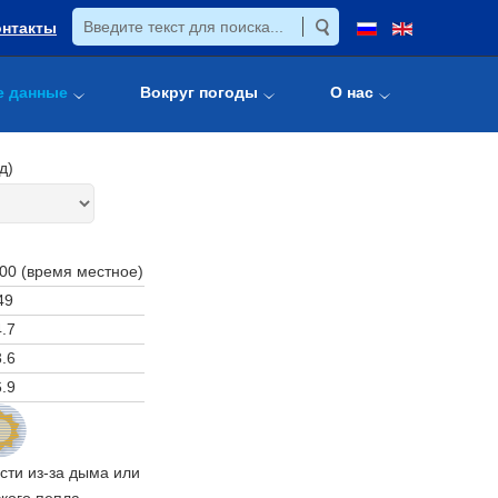
онтакты
е данные
Вокруг погоды
О нас
д)
:00 (время местное)
49
.7
.6
.9
ти из-за дыма или
кого пепла