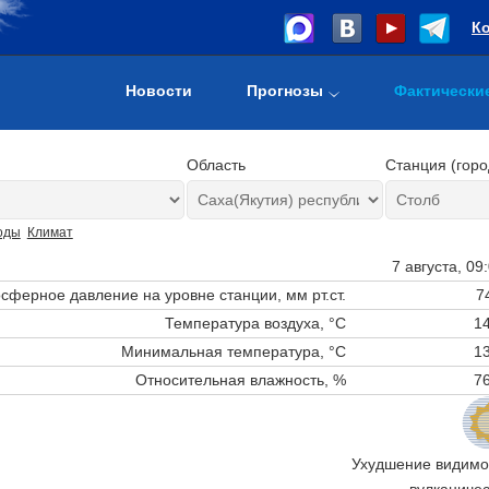
К
Новости
Прогнозы
Фактически
Область
Станция (горо
оды
Климат
7 августа, 09
сферное давление на уровне станции,
мм рт.ст.
7
Температура воздуха, °C
14
Минимальная температура, °C
13
Относительная влажность, %
76
Ухудшение видимос
вулканичес