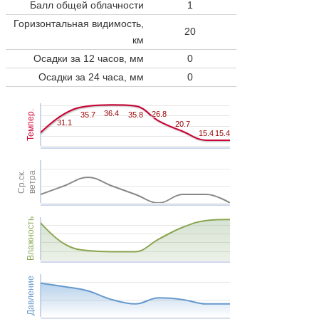
Балл общей облачности
1
Горизонтальная видимость,
20
км
Осадки за 12 часов, мм
0
Осадки за 24 часа, мм
0
Темпер.
36.4
36.4
26.8
26.8
35.7
35.7
35.8
35.8
31.1
31.1
20.7
20.7
15.4
15.4
15.4
15.4
Ср.ск.
ветра
Влажность
Давление