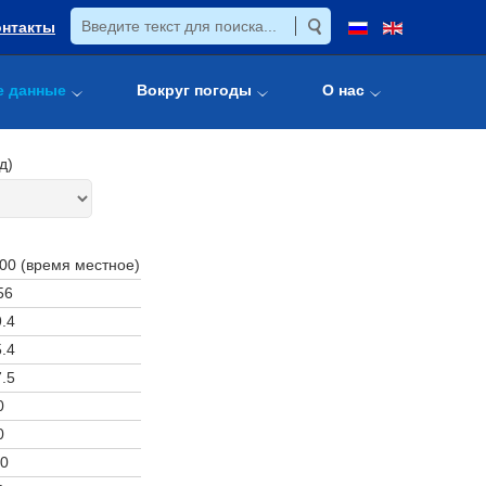
онтакты
е данные
Вокруг погоды
О нас
д)
:00 (время местное)
56
.4
.4
.5
0
0
0