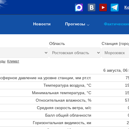
К
Новости
Прогнозы
Фактически
Область
Станция (горо
оды
Климат
6 августа, 06
сферное давление на уровне станции,
мм рт.ст.
7
Температура воздуха, °C
19
Минимальная температура, °C
15
Относительная влажность, %
57
Средняя скорость ветра, м/с
Балл общей облачности
Горизонтальная видимость, км
2