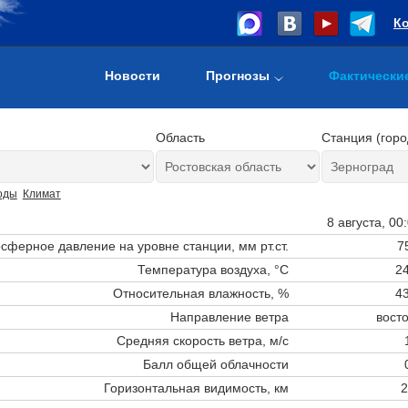
К
Новости
Прогнозы
Фактически
Область
Станция (горо
оды
Климат
8 августа, 00
сферное давление на уровне станции,
мм рт.ст.
7
Температура воздуха, °C
24
Относительная влажность, %
43
Направление ветра
вост
Средняя скорость ветра, м/с
Балл общей облачности
Горизонтальная видимость, км
2