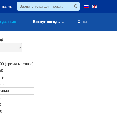
онтакты
е данные
Вокруг погоды
О нас
д)
:00 (время местное)
50
.9
.6
очный
1
0
0