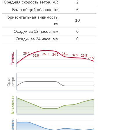
Средняя скорость ветра, м/с
2
Балл общей облачности
6
Горизонтальная видимость,
10
км
Осадки за 12 часов, мм
0
Осадки за 24 часа, мм
0
28.6
28.6
Темпер.
28.1
28.1
35.9
35.9
34.9
34.9
26.8
26.8
33.9
33.9
25.9
25.9
22.5
22.5
Ср.ск.
ветра
Влажность
Давление