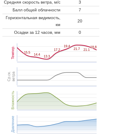
Средняя скорость ветра, м/с
3
Балл общей облачности
7
Горизонтальная видимость,
20
км
Осадки за 12 часов, мм
0
19.4
19.4
18.8
18.8
Темпер.
21.7
21.7
17.2
17.2
21.1
21.1
15.5
15.5
14.4
14.4
13.3
13.3
Ср.ск.
ветра
Влажность
Давление