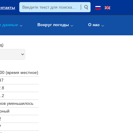
онтакты
е данные
Вокруг погоды
О нас
д)
:00 (время местное)
47
.8
.2
ков уменьшилось
рный
2
7