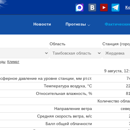
К
Новости
Прогнозы
Фактически
Область
Станция (горо
оды
Климат
9 августа, 12
сферное давление на уровне станции,
мм рт.ст.
7
Температура воздуха, °C
22
Относительная влажность, %
81
Количество обла
Направление ветра
севе
Средняя скорость ветра, м/с
Балл общей облачности