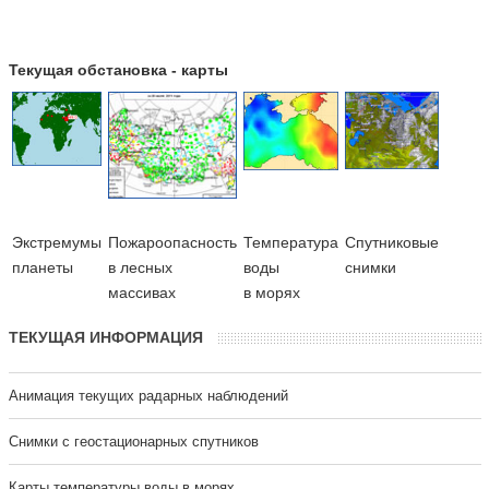
Текущая обстановка - карты
Экстремумы
Пожароопасность
Температура
Cпутниковые
планеты
в лесных
воды
снимки
массивах
в морях
ТЕКУЩАЯ ИНФОРМАЦИЯ
Анимация текущих радарных наблюдений
Cнимки с геостационарных спутников
Карты температуры воды в морях