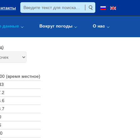
онтакты
е данные
Вокруг погоды
О нас
д)
:00 (время местное)
43
.2
.6
.7
0
6
0