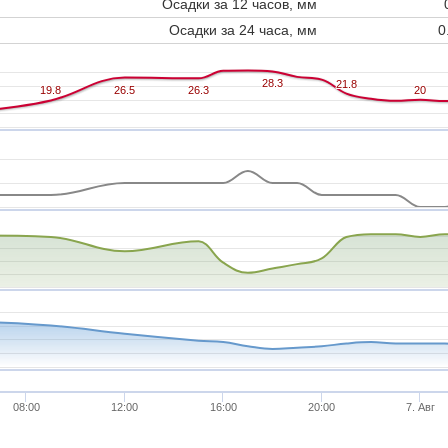
Осадки за 12 часов, мм
Осадки за 24 часа, мм
0
28.3
28.3
21.8
21.8
19.8
19.8
26.5
26.5
26.3
26.3
20
20
08:00
12:00
16:00
20:00
7. Авг