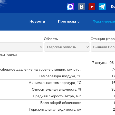
К
Новости
Прогнозы
Фактически
Область
Станция (горо
оды
Климат
7 августа, 06
сферное давление на уровне станции,
мм рт.ст.
7
Температура воздуха, °C
17
Минимальная температура, °C
16
Относительная влажность, %
98
Средняя скорость ветра, м/с
Балл общей облачности
Горизонтальная видимость, км
2