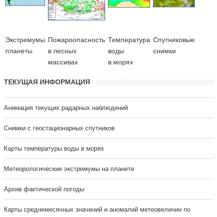
Экстремумы
Пожароопасность
Температура
Cпутниковые
планеты
в лесных
воды
снимки
массивах
в морях
ТЕКУЩАЯ ИНФОРМАЦИЯ
Анимация текущих радарных наблюдений
Cнимки с геостационарных спутников
Карты температуры воды в морях
Метеорологические экстремумы на планете
Архив фактической погоды
Карты среднемесячных значений и аномалий метеовеличин по