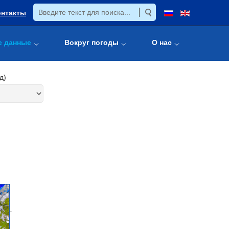
онтакты
е данные
Вокруг погоды
О нас
д)