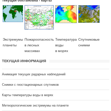
Текущая обстановка - карты
Экстремумы
Пожароопасность
Температура
Cпутниковые
планеты
в лесных
воды
снимки
массивах
в морях
ТЕКУЩАЯ ИНФОРМАЦИЯ
Анимация текущих радарных наблюдений
Cнимки с геостационарных спутников
Карты температуры воды в морях
Метеорологические экстремумы на планете