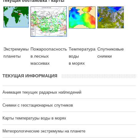
Текущая обстановка - карты
Экстремумы
Пожароопасность
Температура
Cпутниковые
планеты
в лесных
воды
снимки
массивах
в морях
ТЕКУЩАЯ ИНФОРМАЦИЯ
Анимация текущих радарных наблюдений
Cнимки с геостационарных спутников
Карты температуры воды в морях
Метеорологические экстремумы на планете