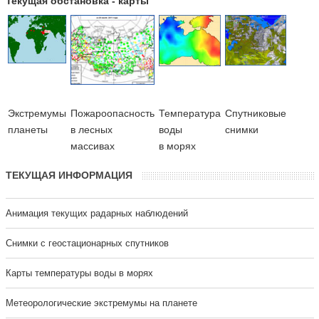
Текущая обстановка - карты
Экстремумы
Пожароопасность
Температура
Cпутниковые
планеты
в лесных
воды
снимки
массивах
в морях
ТЕКУЩАЯ ИНФОРМАЦИЯ
Анимация текущих радарных наблюдений
Cнимки с геостационарных спутников
Карты температуры воды в морях
Метеорологические экстремумы на планете