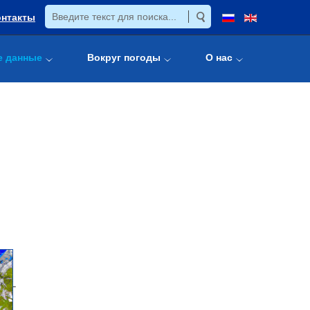
онтакты
е данные
Вокруг погоды
О нас