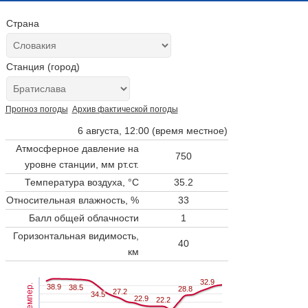
Страна
Станция (город)
Прогноз погоды
Архив фактической погоды
6 августа, 12:00 (время местное)
Атмосферное давление на
750
уровне станции,
мм рт.ст.
Температура воздуха, °C
35.2
Относительная влажность, %
33
Балл общей облачности
1
Горизонтальная видимость,
40
км
32.9
32.9
Темпер.
38.9
38.9
38.5
38.5
28.8
28.8
27.2
27.2
34.5
34.5
22.9
22.9
22.2
22.2