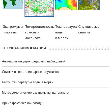
Экстремумы
Пожароопасность
Температура
Cпутниковые
планеты
в лесных
воды
снимки
массивах
в морях
ТЕКУЩАЯ ИНФОРМАЦИЯ
Анимация текущих радарных наблюдений
Cнимки с геостационарных спутников
Карты температуры воды в морях
Метеорологические экстремумы на планете
Архив фактической погоды