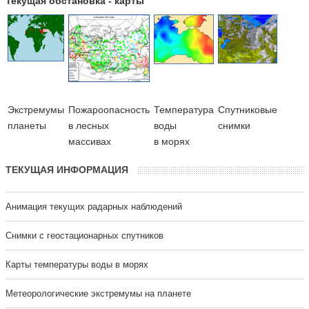
Текущая обстановка - карты
Экстремумы
Пожароопасность
Температура
Cпутниковые
планеты
в лесных
воды
снимки
массивах
в морях
ТЕКУЩАЯ ИНФОРМАЦИЯ
Анимация текущих радарных наблюдений
Cнимки с геостационарных спутников
Карты температуры воды в морях
Метеорологические экстремумы на планете