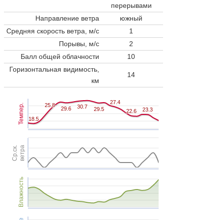
перерывами
Направление ветра
южный
Средняя скорость ветра, м/с
1
Порывы, м/с
2
Балл общей облачности
10
Горизонтальная видимость,
14
км
27.4
27.4
25.8
25.8
Темпер.
30.7
30.7
29.6
29.6
29.5
29.5
23.3
23.3
22.6
22.6
18.5
18.5
Ср.ск.
ветра
Влажность