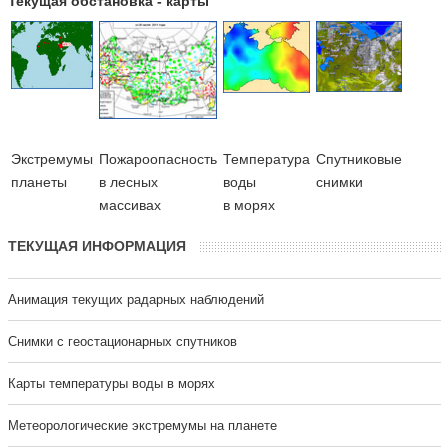
Текущая обстановка - карты
Экстремумы
Пожароопасность
Температура
Cпутниковые
планеты
в лесных
воды
снимки
массивах
в морях
ТЕКУЩАЯ ИНФОРМАЦИЯ
Анимация текущих радарных наблюдений
Cнимки с геостационарных спутников
Карты температуры воды в морях
Метеорологические экстремумы на планете