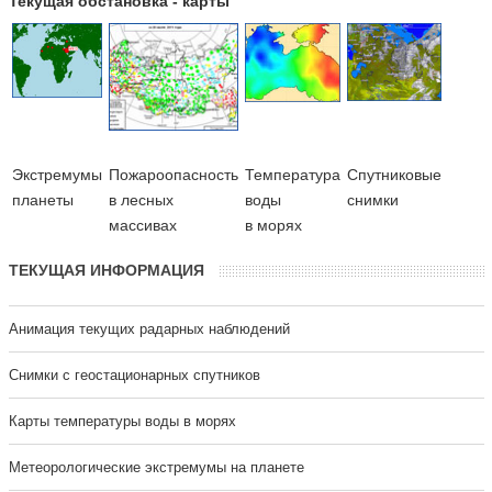
Текущая обстановка - карты
Экстремумы
Пожароопасность
Температура
Cпутниковые
планеты
в лесных
воды
снимки
массивах
в морях
ТЕКУЩАЯ ИНФОРМАЦИЯ
Анимация текущих радарных наблюдений
Cнимки с геостационарных спутников
Карты температуры воды в морях
Метеорологические экстремумы на планете