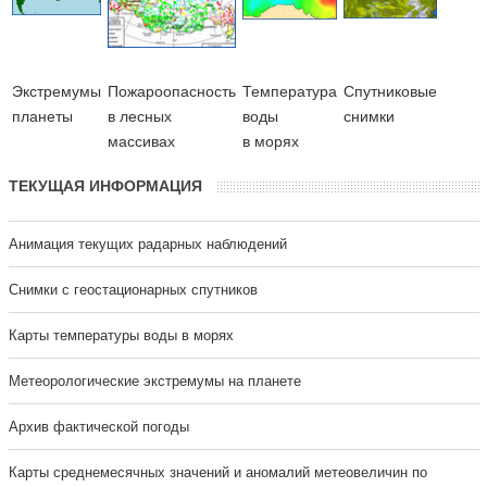
Экстремумы
Пожароопасность
Температура
Cпутниковые
планеты
в лесных
воды
снимки
массивах
в морях
ТЕКУЩАЯ ИНФОРМАЦИЯ
Анимация текущих радарных наблюдений
Cнимки с геостационарных спутников
Карты температуры воды в морях
Метеорологические экстремумы на планете
Архив фактической погоды
Карты среднемесячных значений и аномалий метеовеличин по