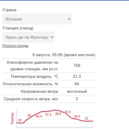
Страна
Станция (город)
Прогноз погоды
8 августа, 05:00 (время местное)
Атмосферное давление на
758
уровне станции,
мм рт.ст.
Температура воздуха, °C
21.3
Относительная влажность, %
66
Направление ветра
восточный
Средняя скорость ветра, м/с
2
31.6
31.6
Темпер.
38.9
38.9
37.4
37.4
26
26
34.4
34.4
24.4
24.4
21
21
18
18