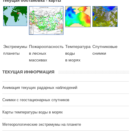
Текущая обстановка - карты
Экстремумы
Пожароопасность
Температура
Cпутниковые
планеты
в лесных
воды
снимки
массивах
в морях
ТЕКУЩАЯ ИНФОРМАЦИЯ
Анимация текущих радарных наблюдений
Cнимки с геостационарных спутников
Карты температуры воды в морях
Метеорологические экстремумы на планете