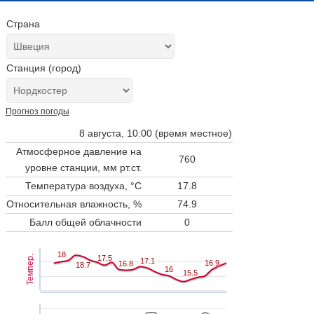
Страна
Станция (город)
Прогноз погоды
8 августа, 10:00 (время местное)
Атмосферное давление на
760
уровне станции,
мм рт.ст.
Температура воздуха, °C
17.8
Относительная влажность, %
74.9
Балл общей облачности
0
18
18
Темпер.
17.5
17.5
17.1
17.1
16.9
16.9
16.8
16.8
18.7
18.7
16
16
15.5
15.5