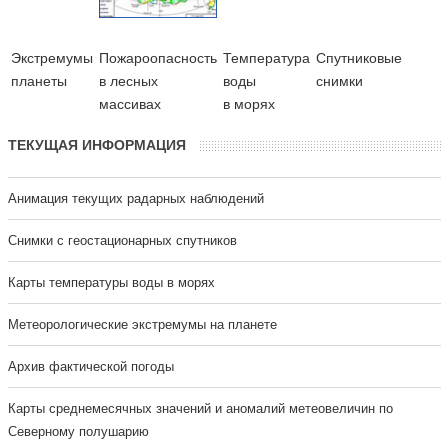
Экстремумы
Пожароопасность
Температура
Cпутниковые
планеты
в лесных
воды
снимки
массивах
в морях
ТЕКУЩАЯ ИНФОРМАЦИЯ
Анимация текущих радарных наблюдений
Cнимки с геостационарных спутников
Карты температуры воды в морях
Метеорологические экстремумы на планете
Архив фактической погоды
Карты среднемесячных значений и аномалий метеовеличин по
Северному полушарию