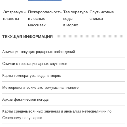
Экстремумы
Пожароопасность
Температура
Cпутниковые
планеты
в лесных
воды
снимки
массивах
в морях
ТЕКУЩАЯ ИНФОРМАЦИЯ
Анимация текущих радарных наблюдений
Cнимки с геостационарных спутников
Карты температуры воды в морях
Метеорологические экстремумы на планете
Архив фактической погоды
Карты среднемесячных значений и аномалий метеовеличин по
Северному полушарию