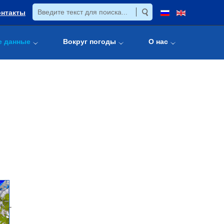
онтакты
е данные
Вокруг погоды
О нас