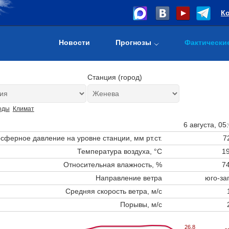
К
Новости
Прогнозы
Фактически
Станция (город)
оды
Климат
6 августа, 05
сферное давление на уровне станции,
мм рт.ст.
7
Температура воздуха, °C
19
Относительная влажность, %
74
Направление ветра
юго-за
Средняя скорость ветра, м/с
Порывы, м/с
26.8
26.8