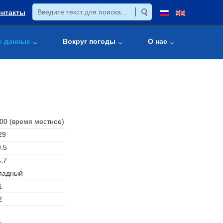
онтакты
е данные
Вокруг погоды
О нас
:00 (время местное)
29
.5
.7
падный
1
2