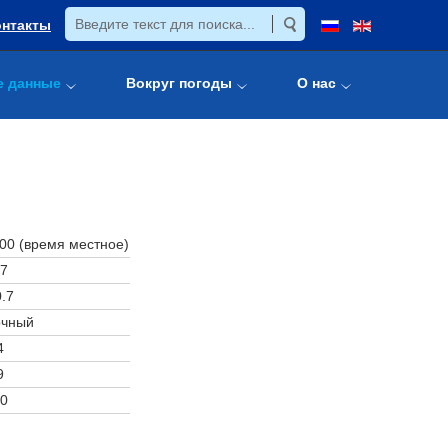
онтакты
е данные
Вокруг погоды
О нас
:00 (время местное)
7
.7
очный
4
9
0