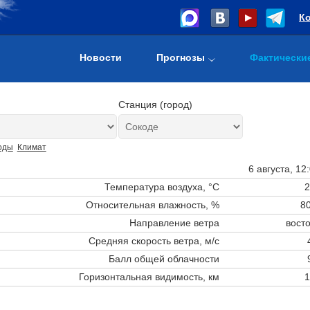
К
Новости
Прогнозы
Фактически
Станция (город)
оды
Климат
6 августа, 12
Температура воздуха, °C
2
Относительная влажность, %
80
Направление ветра
вост
Средняя скорость ветра, м/с
Балл общей облачности
Горизонтальная видимость, км
1