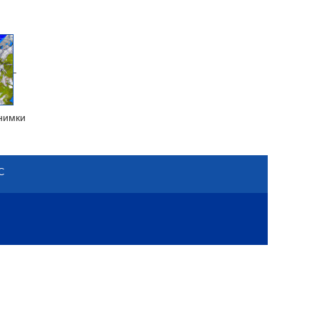
нимки
С