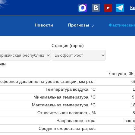
К
Новости
Прогнозы
Фактически
Станция (город)
оды
7 августа, 05
сферное давление на уровне станции,
мм рт.ст.
6
Температура воздуха, °C
1
Минимальная температура, °C
9
Максимальная температура, °C
18
Относительная влажность, %
8
Направление ветра
вост
Средняя скорость ветра, м/с