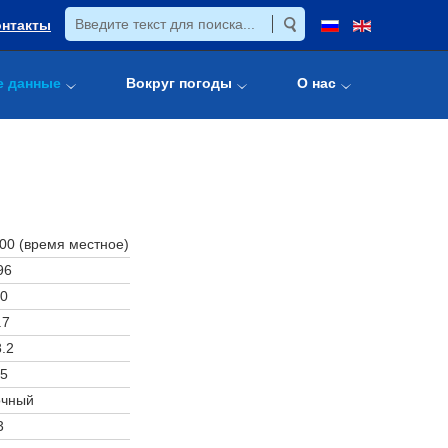
онтакты
е данные
Вокруг погоды
О нас
:00 (время местное)
96
0
.7
.2
5
очный
3