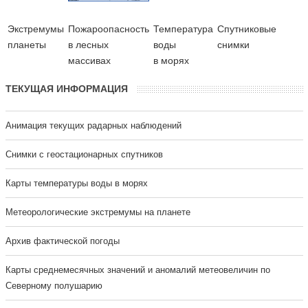
Экстремумы
Пожароопасность
Температура
Cпутниковые
планеты
в лесных
воды
снимки
массивах
в морях
ТЕКУЩАЯ ИНФОРМАЦИЯ
Анимация текущих радарных наблюдений
Cнимки с геостационарных спутников
Карты температуры воды в морях
Метеорологические экстремумы на планете
Архив фактической погоды
Карты среднемесячных значений и аномалий метеовеличин по
Северному полушарию