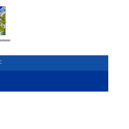
нимки
С