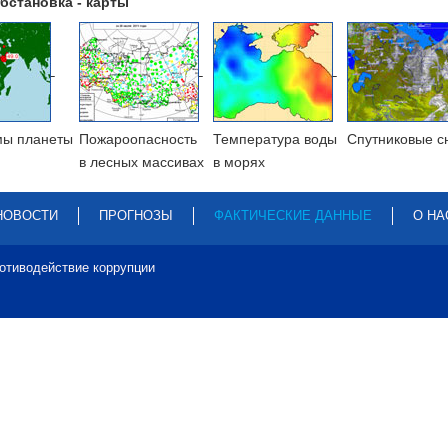
бстановка - карты
мы планеты
Пожароопасность
Температура воды
Cпутниковые с
в лесных массивах
в морях
НОВОСТИ
ПРОГНОЗЫ
ФАКТИЧЕСКИЕ ДАННЫЕ
О НА
отиводействие коррупции