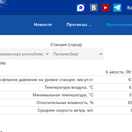
К
Новости
Прогнозы
Фактически
Станция (город)
оды
6 августа, 08
сферное давление на уровне станции,
мм рт.ст.
6
Температура воздуха, °C
6
Минимальная температура, °C
3
Относительная влажность, %
65
Средняя скорость ветра, м/с