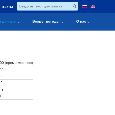
онтакты
е данные
Вокруг погоды
О нас
:00 (время местное)
77
.3
.2
.9
0