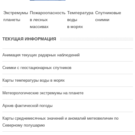
Экстремумы
Пожароопасность
Температура
Cпутниковые
планеты
в лесных
воды
снимки
массивах
в морях
ТЕКУЩАЯ ИНФОРМАЦИЯ
Анимация текущих радарных наблюдений
Cнимки с геостационарных спутников
Карты температуры воды в морях
Метеорологические экстремумы на планете
Архив фактической погоды
Карты среднемесячных значений и аномалий метеовеличин по
Северному полушарию