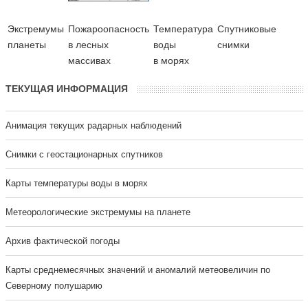
Экстремумы
Пожароопасность
Температура
Cпутниковые
планеты
в лесных
воды
снимки
массивах
в морях
ТЕКУЩАЯ ИНФОРМАЦИЯ
Анимация текущих радарных наблюдений
Cнимки с геостационарных спутников
Карты температуры воды в морях
Метеорологические экстремумы на планете
Архив фактической погоды
Карты среднемесячных значений и аномалий метеовеличин по
Северному полушарию