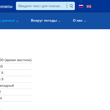
онтакты
е данные
Вокруг погоды
О нас
:00 (время местное)
55
.6
.9
западный
2
4