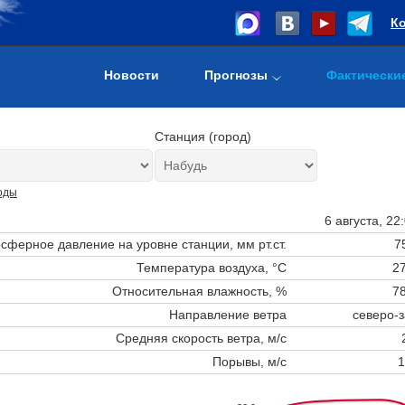
К
Новости
Прогнозы
Фактически
Станция (город)
оды
6 августа, 22
сферное давление на уровне станции,
мм рт.ст.
7
Температура воздуха, °C
27
Относительная влажность, %
78
Направление ветра
северо-
Средняя скорость ветра, м/с
Порывы, м/с
1