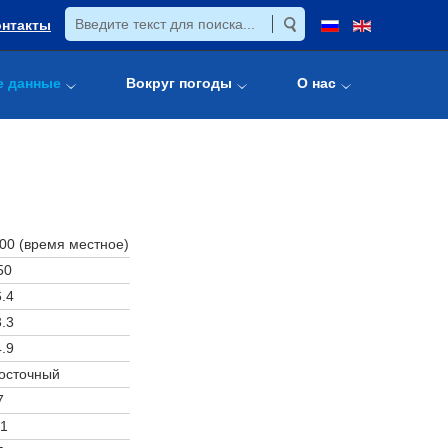
онтакты
е данные
Вокруг погоды
О нас
:00 (время местное)
50
.4
.3
.9
осточный
7
1