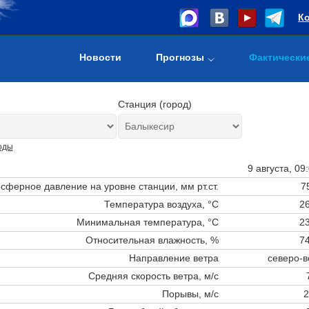
К
Новости
Прогнозы
Фактически
Станция (город)
оды
9 августа, 09
сферное давление на уровне станции,
мм рт.ст.
7
Температура воздуха, °C
26
Минимальная температура, °C
23
Относительная влажность, %
74
Направление ветра
северо-в
Средняя скорость ветра, м/с
Порывы, м/с
2