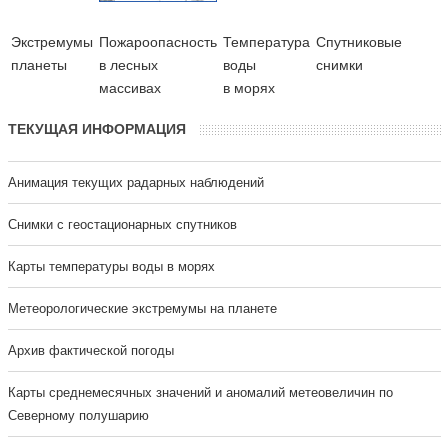
Экстремумы
Пожароопасность
Температура
Cпутниковые
планеты
в лесных
воды
снимки
массивах
в морях
ТЕКУЩАЯ ИНФОРМАЦИЯ
Анимация текущих радарных наблюдений
Cнимки с геостационарных спутников
Карты температуры воды в морях
Метеорологические экстремумы на планете
Архив фактической погоды
Карты среднемесячных значений и аномалий метеовеличин по
Северному полушарию