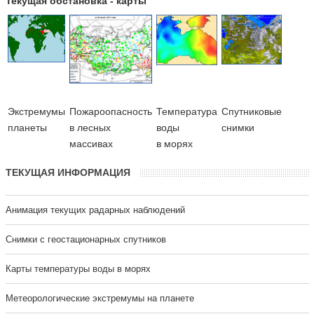
Текущая обстановка - карты
Экстремумы
Пожароопасность
Температура
Cпутниковые
планеты
в лесных
воды
снимки
массивах
в морях
ТЕКУЩАЯ ИНФОРМАЦИЯ
Анимация текущих радарных наблюдений
Cнимки с геостационарных спутников
Карты температуры воды в морях
Метеорологические экстремумы на планете