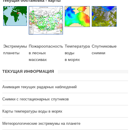
Текущая обстановка - карты
Экстремумы
Пожароопасность
Температура
Cпутниковые
планеты
в лесных
воды
снимки
массивах
в морях
ТЕКУЩАЯ ИНФОРМАЦИЯ
Анимация текущих радарных наблюдений
Cнимки с геостационарных спутников
Карты температуры воды в морях
Метеорологические экстремумы на планете