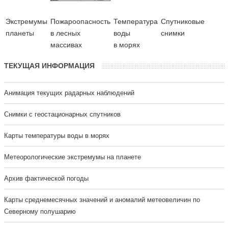
Экстремумы
Пожароопасность
Температура
Cпутниковые
планеты
в лесных
воды
снимки
массивах
в морях
ТЕКУЩАЯ ИНФОРМАЦИЯ
Анимация текущих радарных наблюдений
Cнимки с геостационарных спутников
Карты температуры воды в морях
Метеорологические экстремумы на планете
Архив фактической погоды
Карты среднемесячных значений и аномалий метеовеличин по
Северному полушарию