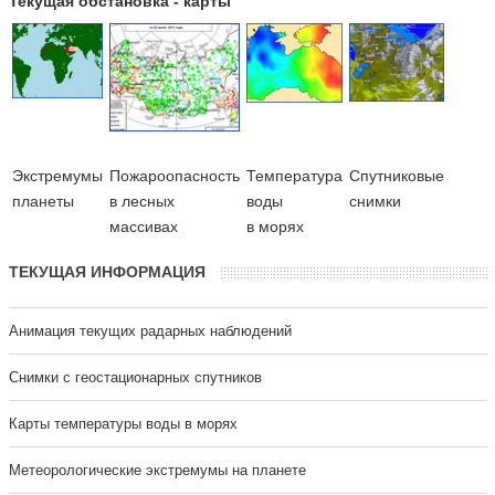
Текущая обстановка - карты
Экстремумы
Пожароопасность
Температура
Cпутниковые
планеты
в лесных
воды
снимки
массивах
в морях
ТЕКУЩАЯ ИНФОРМАЦИЯ
Анимация текущих радарных наблюдений
Cнимки с геостационарных спутников
Карты температуры воды в морях
Метеорологические экстремумы на планете