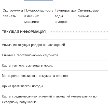
Экстремумы
Пожароопасность
Температура
Cпутниковые
планеты
в лесных
воды
снимки
массивах
в морях
ТЕКУЩАЯ ИНФОРМАЦИЯ
Анимация текущих радарных наблюдений
Cнимки с геостационарных спутников
Карты температуры воды в морях
Метеорологические экстремумы на планете
Архив фактической погоды
Карты среднемесячных значений и аномалий метеовеличин по
Северному полушарию