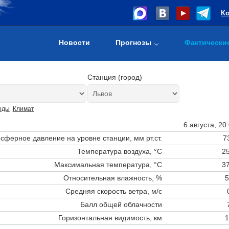
К
Новости
Прогнозы
Фактически
Станция (город)
оды
Климат
6 августа, 20
сферное давление на уровне станции,
мм рт.ст.
7
Температура воздуха, °C
25
Максимальная температура, °C
37
Относительная влажность, %
5
Средняя скорость ветра, м/с
Балл общей облачности
Горизонтальная видимость, км
1