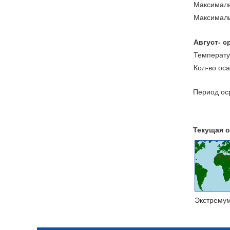
Максималь
Максималь
Август- с
Температу
Кол-во ос
Период оср
Текущая о
Экстрему