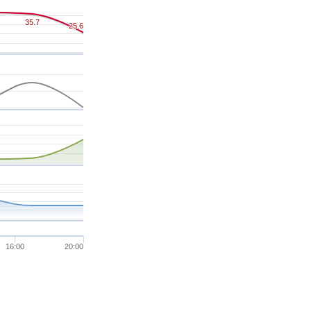
35.7
35.7
25.6
25.6
16:00
20:00