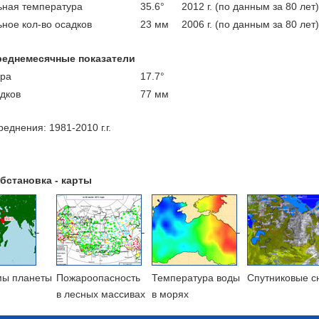
ная температура
35.6°
2012 г. (по данным за 80 лет)
ное кол-во осадков
23 мм
2006 г. (по данным за 80 лет)
реднемесячные показатели
ра
17.7°
адков
77 мм
еднения: 1981-2010 г.г.
бстановка - карты
мы планеты
Пожароопасность
Температура воды
Cпутниковые с
в лесных массивах
в морях