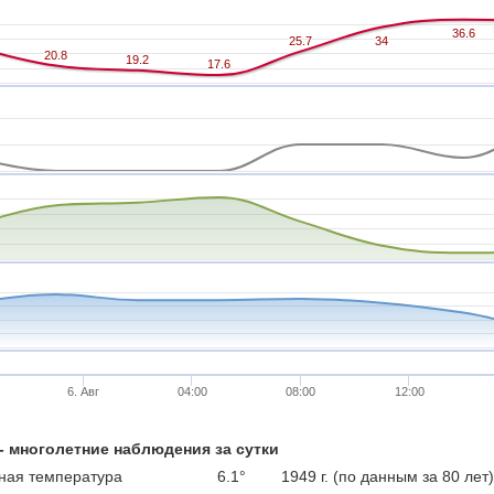
36.6
36.6
25.7
25.7
34
34
20.8
20.8
19.2
19.2
17.6
17.6
6. Авг
04:00
08:00
12:00
 - многолетние наблюдения за сутки
ая температура
6.1°
1949 г. (по данным за 80 лет)