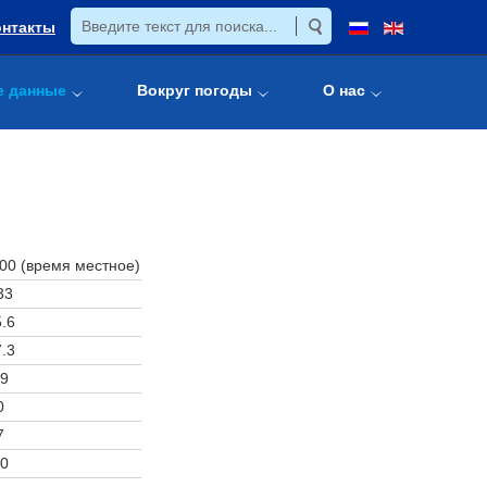
онтакты
е данные
Вокруг погоды
О нас
:00 (время местное)
33
.6
.3
9
0
7
0