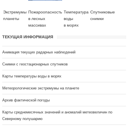
Экстремумы
Пожароопасность
Температура
Cпутниковые
планеты
в лесных
воды
снимки
массивах
в морях
ТЕКУЩАЯ ИНФОРМАЦИЯ
Анимация текущих радарных наблюдений
Cнимки с геостационарных спутников
Карты температуры воды в морях
Метеорологические экстремумы на планете
Архив фактической погоды
Карты среднемесячных значений и аномалий метеовеличин по
Северному полушарию